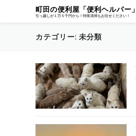
コ
町田の便利屋「便利ヘルパー
ン
引っ越しが１万５千円から！特殊清掃もお任せください！
テ
ン
カテゴリー:
未分類
ツ
へ
ス
キ
ッ
プ