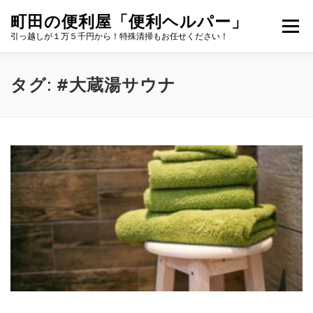
コ
町田の便利屋「便利ヘルパー」
ン
メニュ
引っ越しが１万５千円から！特殊清掃もお任せください！
テ
ン
ツ
お問合せ
タグ:
#大蔵湯サウナ
へ
ス
キ
町田便利屋本舗は、町田にある総合的な便利屋です
ッ
プ