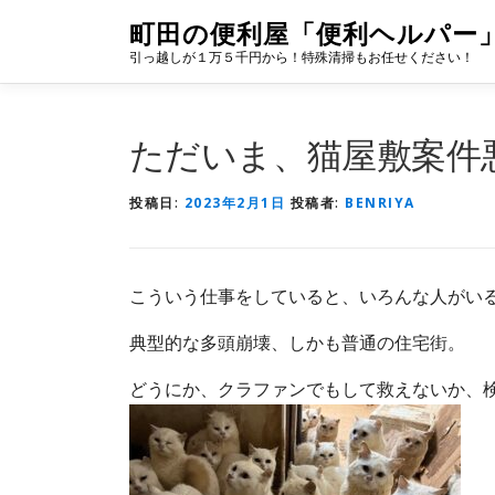
コ
町田の便利屋「便利ヘルパー
ン
引っ越しが１万５千円から！特殊清掃もお任せください！
テ
ン
ツ
ただいま、猫屋敷案件
へ
ス
投稿日:
2023年2月1日
投稿者:
BENRIYA
キ
ッ
プ
こういう仕事をしていると、いろんな人がいる
典型的な多頭崩壊、しかも普通の住宅街。
どうにか、クラファンでもして救えないか、